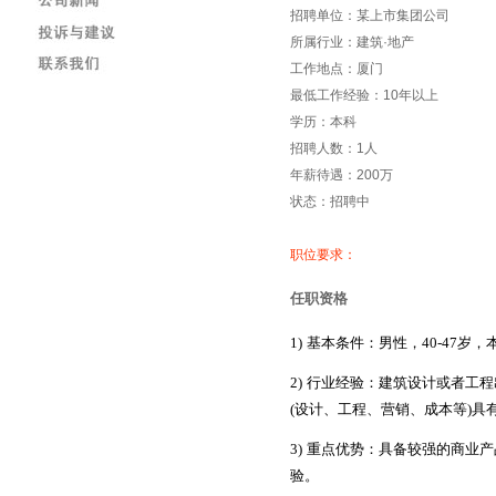
招聘单位：某上市集团公司
所属行业：建筑·地产
工作地点：厦门
最低工作经验：10年以上
学历：本科
招聘人数：1人
年薪待遇：200万
状态：招聘中
职位要求：
任职资格
1)
基本
条件：男性
，40
-4
7
岁
，
2)
行业经验
：
建筑设计或者工程
(设计、工程、营销、成本等)
具
3)
重点优势
：
具备
较强
的
商业产
验
。