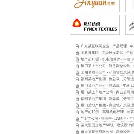
广东某互联网企业 - 产品经理 - 年薪
某教育集团 - 高级研发老师 - 年薪 
地产前10强 - 机电估算师 - 年薪 2
厦门某上市公司 - 财务副总经理 - 
某知名股份公司 - 小额贷款总经理 -
福州某地产集团 - 副总裁（分管运营
厦门某地产公司 - 副总裁 - 年薪 1
厦门某上市地产公司 - 商业公司助理
福州某地产集团 - 副总裁（分管工程
厦门某地产集团 - 商业地产总经理（
地产前10强 - 高级机电经理 - 年薪
**上市公司 - 招商中心总经理 - 年
某大型国企地产60强 - 建筑设计师 
莆田某餐饮有限公司 - 副总经理 - 