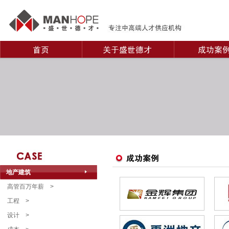
地产建筑
高管百万年薪
>
工程
>
设计
>