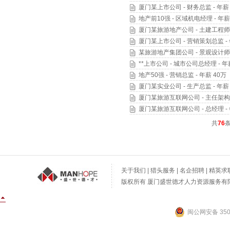
厦门某上市公司 - 财务总监 - 年薪 
地产前10强 - 区域机电经理 - 年薪
厦门某旅游地产公司 - 土建工程师 -
厦门某上市公司 - 营销策划总监 - 
某旅游地产集团公司 - 景观设计师 -
**上市公司 - 城市公司总经理 - 年
地产50强 - 营销总监 - 年薪 40万
厦门某实业公司 - 生产总监 - 年薪 
厦门某旅游互联网公司 - 主任架构师 
厦门某旅游互联网公司 - 总经理 - 
共
76
关于我们
|
猎头服务
|
名企招聘
|
精英求
版权所有 厦门盛世德才人力资源服务有限公
闽公网安备 3502