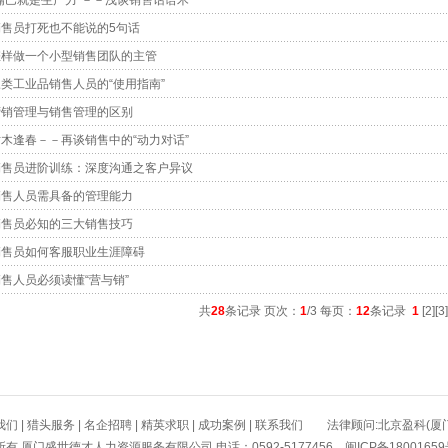
“嘴巴就是生产力”－－浅谈销售话语术
销售员打死也不能说的5句话
怎样做一个小型销售团队的主管
类工业品销售人员的“使用指南”
营销管理与销售管理的区别
枯木逢春－－再谈销售中的“动力对话”
销售员进阶训练：深度沟通之客户异议
销售人员需具备的管理能力
销售员必知的三大销售技巧
销售员如何客服职业生涯障碍
售人员必须读懂“营与销”
共
28
条记录 页次：
1
/3 每页：
12
条记录
1
[
2
][
3
我们
|
猎头服务
|
名企招聘
|
精英求职
|
成功案例
|
联系我们
法律顾问:北京盈科(厦门
所有 厦门盛世德才人力资源服务有限公司 电话：0592-5177456
闽ICP备1800165