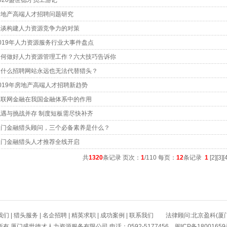
020盛世德才员工游记
房地产高端人才招聘问题研究
浅谈构建人力资源竞争力的对策
019年人力资源服务行业大事件盘点
如何做好人力资源管理工作？六大技巧告诉你
为什么招聘网站永远也无法代替猎头？
019年房地产高端人才招聘新趋势
互联网金融在我国金融体系中的作用
机遇与挑战并存 制度短板需尽快补齐
厦门金融猎头顾问，三个必备素养是什么？
厦门金融猎头人才推荐全线开启
共
1320
条记录 页次：
1
/110 每页：
12
条记录
1
[
2
][
3
][
我们
|
猎头服务
|
名企招聘
|
精英求职
|
成功案例
|
联系我们
法律顾问:北京盈科(厦门
所有 厦门盛世德才人力资源服务有限公司 电话：0592-5177456
闽ICP备1800165