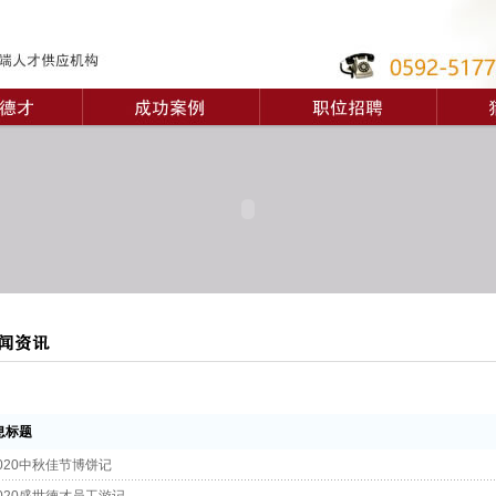
标题
020中秋佳节博饼记