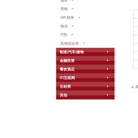
成本
>
营销
>
HR.财务
>
物业
>
IT部
>
其他综合类
>
制造/汽车/服饰
金融投资
餐饮酒店
IT/互联网
石材类
其
其他