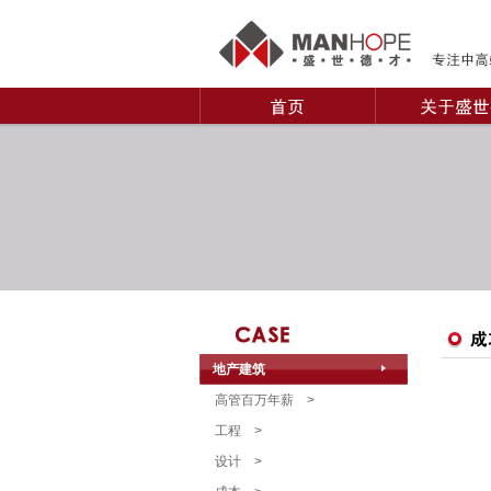
地产建筑
高管百万年薪
>
工程
>
设计
>