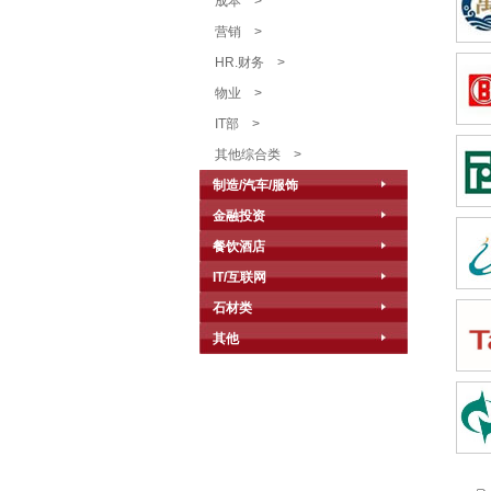
成本
>
营销
>
HR.财务
>
物业
>
IT部
>
其他综合类
>
制造/汽车/服饰
金融投资
餐饮酒店
IT/互联网
石材类
其他