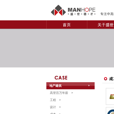
地产建筑
高管百万年薪
>
工程
>
设计
>