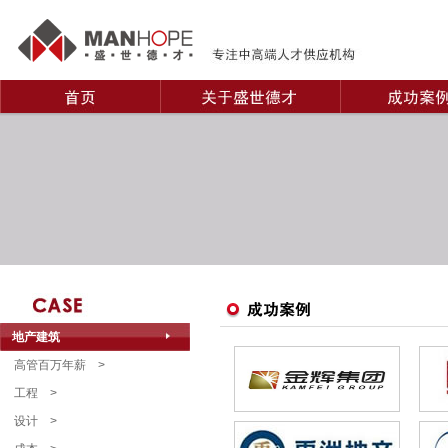
地产建筑
高管百万年薪
>
工程
>
设计
>