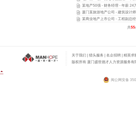
某地产50强 - 财务经理 - 年薪 24
厦门某旅游地产公司 - 建筑设计师 -
某商业地产上市公司 - 工程副总经理 
共
55
关于我们
|
猎头服务
|
名企招聘
|
精英求
版权所有 厦门盛世德才人力资源服务有限公
闽公网安备 3502