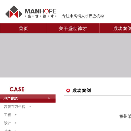
地产建筑
高管百万年薪
>
工程
>
福州某
设计
>