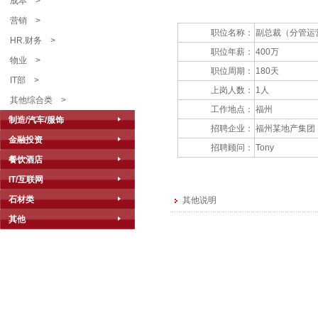
成本
>
营销
>
职位名称：
副总裁（分管运
HR.财务
>
职位年薪：
400万
物业
>
职位周期：
180天
IT部
>
上岗人数：
1人
其他综合类
>
工作地点：
福州
制造/汽车/服饰
招聘企业：
福州某地产集团
金融投资
招聘顾问：
Tony
餐饮酒店
IT/互联网
石材类
其他说明
其他