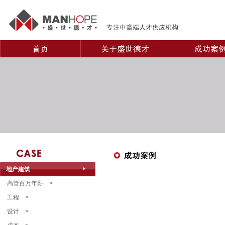
地产建筑
高管百万年薪
>
工程
>
设计
>