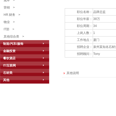
成本
>
营销
>
职位名称：
品牌总监
HR.财务
>
职位年薪：
38万
物业
>
职位周期：
34
IT部
>
上岗人数：
1
其他综合类
>
工作地点：
厦门
制造/汽车/服饰
招聘企业：
泉州某知名石材
金融投资
招聘顾问：
Tony
餐饮酒店
IT/互联网
石材类
其他说明
其他