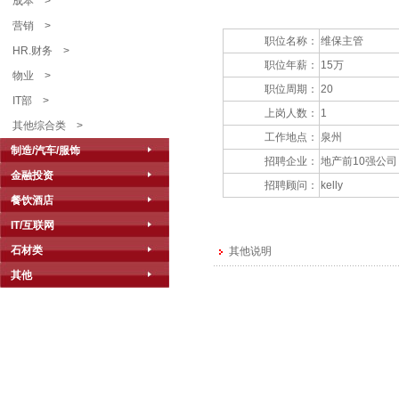
成本
>
营销
>
职位名称：
维保主管
HR.财务
>
职位年薪：
15万
物业
>
职位周期：
20
IT部
>
上岗人数：
1
其他综合类
>
工作地点：
泉州
制造/汽车/服饰
招聘企业：
地产前10强公司
金融投资
招聘顾问：
kelly
餐饮酒店
IT/互联网
石材类
其他说明
其他