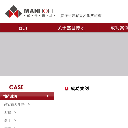
地产建筑
高管百万年薪
>
工程
>
设计
>