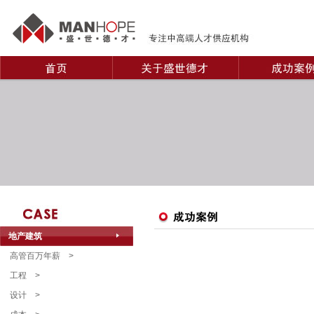
地产建筑
高管百万年薪
>
工程
>
设计
>