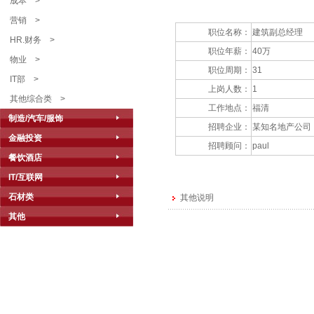
成本
>
营销
>
职位名称：
建筑副总经理
HR.财务
>
职位年薪：
40万
物业
>
职位周期：
31
IT部
>
上岗人数：
1
其他综合类
>
工作地点：
福清
制造/汽车/服饰
招聘企业：
某知名地产公司
金融投资
招聘顾问：
paul
餐饮酒店
IT/互联网
石材类
其他说明
其他