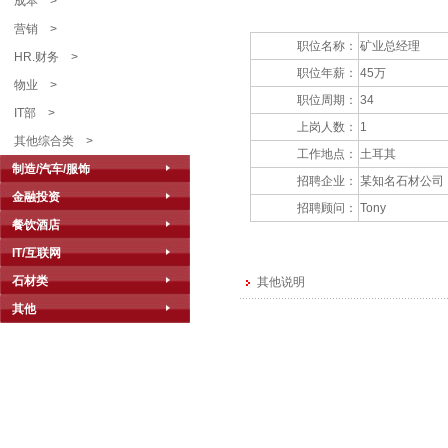
成本
>
营销
>
职位名称：
矿业总经理
HR.财务
>
职位年薪：
45万
物业
>
职位周期：
34
IT部
>
上岗人数：
1
其他综合类
>
工作地点：
土耳其
制造/汽车/服饰
招聘企业：
某知名石材公司
金融投资
招聘顾问：
Tony
餐饮酒店
IT/互联网
石材类
其他说明
其他