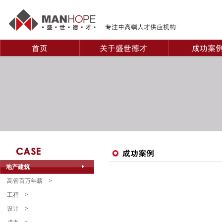
地产建筑
高管百万年薪
>
工程
>
设计
>