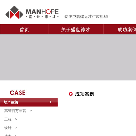
地产建筑
高管百万年薪
>
工程
>
设计
>