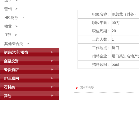
成本
>
营销
>
职位名称：
副总裁（财务）
HR.财务
>
职位年薪：
55万
物业
>
职位周期：
20
IT部
>
上岗人数：
1
其他综合类
>
工作地点：
厦门
制造/汽车/服饰
招聘企业：
厦门某知名地产
金融投资
招聘顾问：
paul
餐饮酒店
IT/互联网
石材类
其他说明
其他