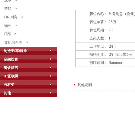
成本
>
营销
>
职位名称：
常务副总（物业
HR.财务
>
职位年薪：
26万
物业
>
职位周期：
28
IT部
>
上岗人数：
1
其他综合类
>
工作地点：
厦门
制造/汽车/服饰
招聘企业：
厦门某上市公司
金融投资
招聘顾问：
Summer
餐饮酒店
IT/互联网
石材类
其他说明
其他