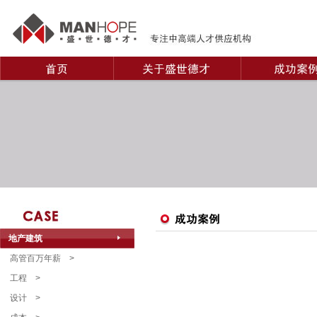
地产建筑
高管百万年薪
>
工程
>
设计
>