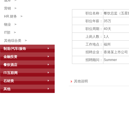
成本
>
营销
>
职位名称：
餐饮总监（五星
HR.财务
>
职位年薪：
35万
物业
>
职位周期：
40天
IT部
>
上岗人数：
1人
其他综合类
>
工作地点：
福州
制造/汽车/服饰
招聘企业：
香港某上市公司
金融投资
招聘顾问：
Summer
餐饮酒店
IT/互联网
石材类
其他说明
其他