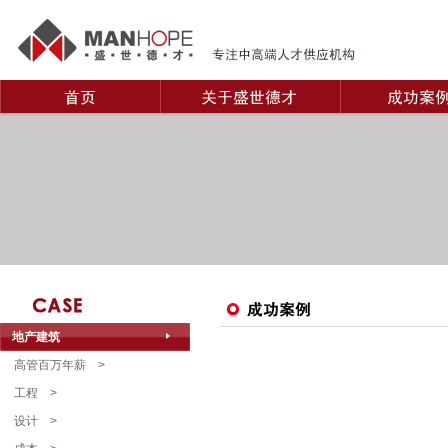
地产建筑
高管百万年薪
>
工程
>
设计
>