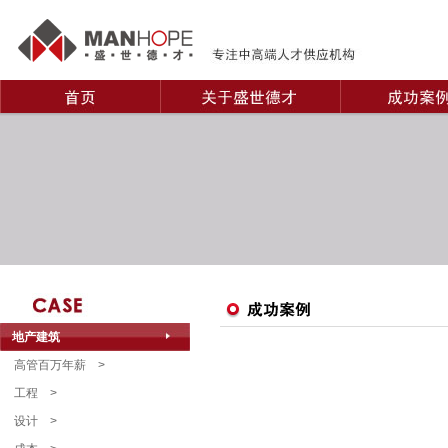
地产建筑
高管百万年薪
>
工程
>
设计
>