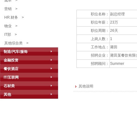
成本
>
营销
>
职位名称：
副总经理
HR.财务
>
职位年薪：
23万
物业
>
职位周期：
26天
IT部
>
上岗人数：
1
其他综合类
>
工作地点：
莆田
制造/汽车/服饰
招聘企业：
莆田某餐饮有限
金融投资
招聘顾问：
Summer
餐饮酒店
IT/互联网
石材类
其他说明
其他