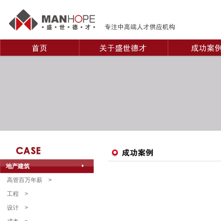
地产建筑
高管百万年薪
>
工程
>
设计
>