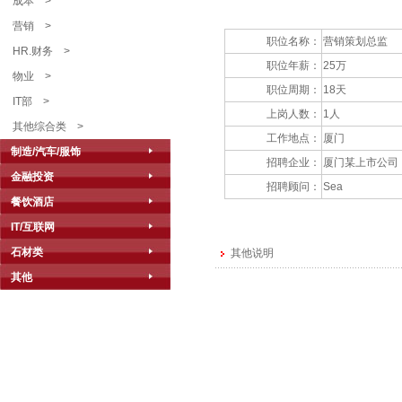
成本
>
营销
>
职位名称：
营销策划总监
HR.财务
>
职位年薪：
25万
物业
>
职位周期：
18天
IT部
>
上岗人数：
1人
其他综合类
>
工作地点：
厦门
制造/汽车/服饰
招聘企业：
厦门某上市公司
金融投资
招聘顾问：
Sea
餐饮酒店
IT/互联网
石材类
其他说明
其他