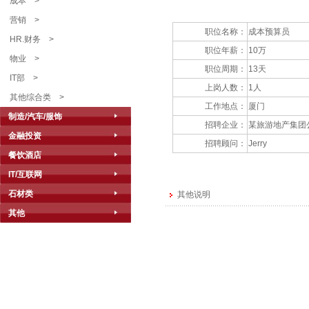
成本
>
营销
>
职位名称：
成本预算员
HR.财务
>
职位年薪：
10万
物业
>
职位周期：
13天
IT部
>
上岗人数：
1人
其他综合类
>
工作地点：
厦门
制造/汽车/服饰
招聘企业：
某旅游地产集团
金融投资
招聘顾问：
Jerry
餐饮酒店
IT/互联网
石材类
其他说明
其他