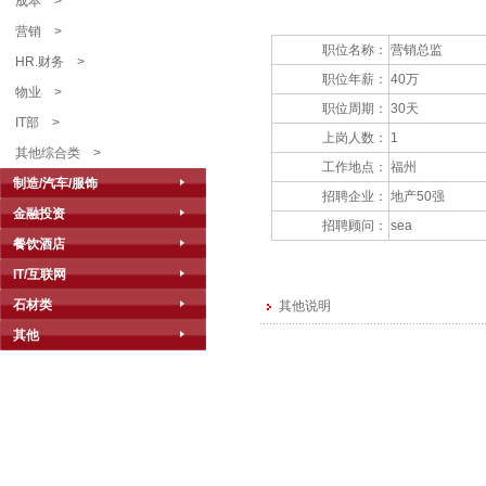
成本
>
营销
>
职位名称：
营销总监
HR.财务
>
职位年薪：
40万
物业
>
职位周期：
30天
IT部
>
上岗人数：
1
其他综合类
>
工作地点：
福州
制造/汽车/服饰
招聘企业：
地产50强
金融投资
招聘顾问：
sea
餐饮酒店
IT/互联网
石材类
其他说明
其他