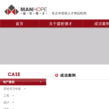
地产建筑
高管百万年薪
>
工程
>
设计
>